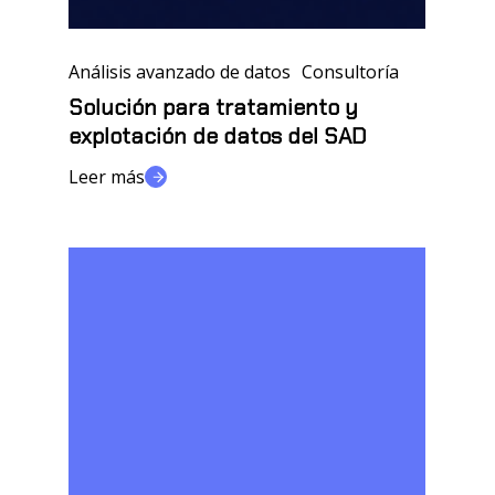
Solución
Análisis avanzado de datos
Consultoría
para
tratamiento
Solución para tratamiento y
explotación de datos del SAD
y
explotación
Leer más
de
datos
del
Optimización
SAD
de
la
Interoperatibidad
en
datos
de
vivienda