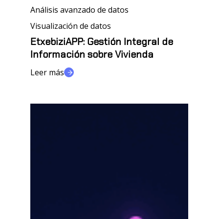
Análisis avanzado de datos
Gestión
Integral
Visualización de datos
de
EtxebiziAPP: Gestión Integral de
Información
Información sobre Vivienda
sobre
Leer más
Vivienda
Solución
para
tratamiento
y
explotación
de
datos
del