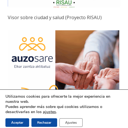
Visor sobre ciudad y salud (Proyecto RISAU)
Utilizamos cookies para ofrecerte la mejor experiencia en
nuestra web.
Puedes aprender más sobre qué cookies utilizamos o
desactivarlas en los
ajustes
.
Detección de vulnerabilidad en situaciones de
soledad no deseada
Aceptar
Rechazar
Ajustes