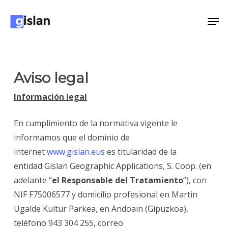
Skip
Men
to
Close
main
Menu
content
Aviso legal
Información legal
En cumplimiento de la normativa vigente le
informamos que el dominio de
internet
www.gislan.eus
es
titularidad de la
entidad
Gislan Geographic Applications, S. Coop. (en
adelante “
el Responsable del Tratamiento
”), con
NIF F
75006577
y domicilio profesional en
Martin
Ugalde Kultur Parkea
, en Andoain
(
Gipuzkoa
),
teléfono
943 304 255, correo