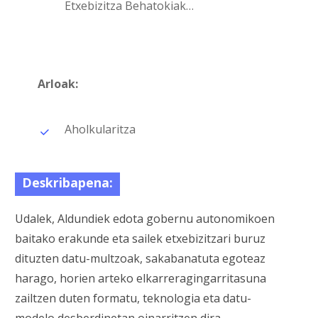
Etxebizitza Behatokiak…
Arloak:
Aholkularitza
Deskribapena:
Udalek, Aldundiek edota gobernu autonomikoen
baitako erakunde eta sailek etxebizitzari buruz
dituzten datu-multzoak, sakabanatuta egoteaz
harago, horien arteko elkarreragingarritasuna
zailtzen duten formatu, teknologia eta datu-
modelo desberdinetan oinarritzen dira.