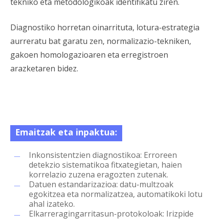
tekniko eta metodologikoak identifikatu ziren.
Diagnostiko horretan oinarrituta, lotura-estrategia
aurreratu bat garatu zen, normalizazio-tekniken,
gakoen homologazioaren eta erregistroen
arazketaren bidez.
Emaitzak eta inpaktua:
Inkonsistentzien diagnostikoa: Erroreen
detekzio sistematikoa fitxategietan, haien
korrelazio zuzena eragozten zutenak.
Datuen estandarizazioa: datu-multzoak
egokitzea eta normalizatzea, automatikoki lotu
ahal izateko.
Elkarreragingarritasun-protokoloak: Irizpide