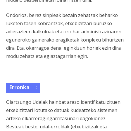
Ondorioz, berez sinpleak bezain zehatzak beharko
luketen tasen kobrantzak, etxebizitzari buruzko
adierazleen kalkuluak eta oro har administrazioaren
eguneroko gainerako eragiketak konplexu bihurtzen
dira. Eta, okerragoa dena, eginkizun horiek ezin dira
modu zehatz eta egiaztagarrian egin.
Erronka
:
Oiartzungo Udalak hainbat arazo identifikatu zituen
etxebizitzari lotutako datuak kudeatzeko sistemen
arteko elkarreragingarritasunari dagokionez.
Besteak beste, udal-erroldak (etxebizitzak eta