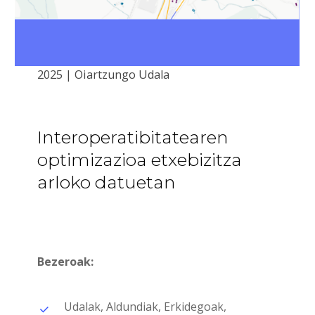
2025 | Oiartzungo Udala
Interoperatibitatearen
optimizazioa
etxebizitza
arloko
datuetan
Bezeroak:
Udalak, Aldundiak, Erkidegoak,