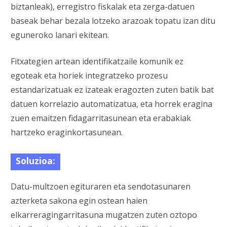
biztanleak), erregistro fiskalak eta zerga-datuen
baseak behar bezala lotzeko arazoak topatu izan ditu
eguneroko lanari ekitean.
Fitxategien artean identifikatzaile komunik ez
egoteak eta horiek integratzeko prozesu
estandarizatuak ez izateak eragozten zuten batik bat
datuen korrelazio automatizatua, eta horrek eragina
zuen emaitzen fidagarritasunean eta erabakiak
hartzeko eraginkortasunean.
Soluzioa:
Datu-multzoen egituraren eta sendotasunaren
azterketa sakona egin ostean haien
elkarreragingarritasuna mugatzen zuten oztopo