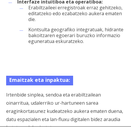
Interfaze intuitiboa eta operatiboa:
Erabiltzaileei erregistroak erraz gehitzeko,
editatzeko edo ezabatzeko aukera ematen
die.
Kontsulta geografiko integratuak, hidrante
bakoitzaren egoerari buruzko informazio
eguneratua eskuratzeko.
Emaitzak eta inpaktua:
Irtenbide sinplea, sendoa eta erabiltzailean
oinarritua, udalerriko ur-hartuneen sarea
eraginkortasunez kudeatzeko aukera ematen duena,
datu espazialen eta lan-fluxu digitalen bidez araudia
betetzen dela ziurtatuz.