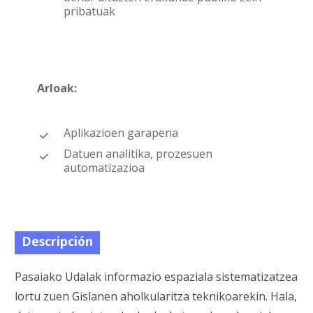
pribatuak
Arloak:
Aplikazioen garapena
Datuen analitika, prozesuen
automatizazioa
Descripción
Pasaiako Udalak informazio espaziala sistematizatzea
lortu zuen Gislanen aholkularitza teknikoarekin. Hala,