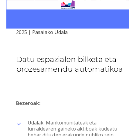
2025 | Pasaiako Udala
Datu
espazialen
bilketa
eta
prozesamendu
automatikoa
Bezeroak:
Udalak, Mankomunitateak eta
lurraldearen gaineko aktiboak kudeatu
behar dituzten erakunde publiko zein