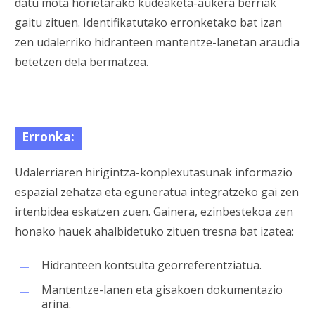
datu mota horietarako kudeaketa-aukera berriak
gaitu zituen. Identifikatutako erronketako bat izan
zen udalerriko hidranteen mantentze-lanetan araudia
betetzen dela bermatzea.
Erronka:
Udalerriaren hirigintza-konplexutasunak informazio
espazial zehatza eta eguneratua integratzeko gai zen
irtenbidea eskatzen zuen. Gainera, ezinbestekoa zen
honako hauek ahalbidetuko zituen tresna bat izatea:
Hidranteen kontsulta georreferentziatua.
Mantentze-lanen eta gisakoen dokumentazio
arina.