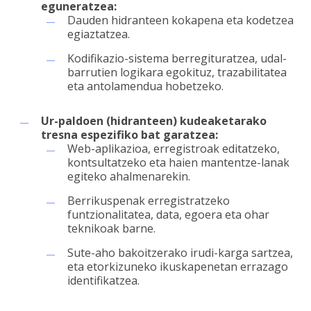
eguneratzea:
Dauden hidranteen kokapena eta kodetzea
egiaztatzea.
Kodifikazio-sistema berregituratzea, udal-
barrutien logikara egokituz, trazabilitatea
eta antolamendua hobetzeko.
Ur-paldoen
(hidranteen)
kudeaketarako
tresna
espezifiko
bat
garatzea:
Web-aplikazioa, erregistroak editatzeko,
kontsultatzeko eta haien mantentze-lanak
egiteko ahalmenarekin.
Berrikuspenak erregistratzeko
funtzionalitatea, data, egoera eta ohar
teknikoak barne.
Sute-aho bakoitzerako irudi-karga sartzea,
eta etorkizuneko ikuskapenetan errazago
identifikatzea.