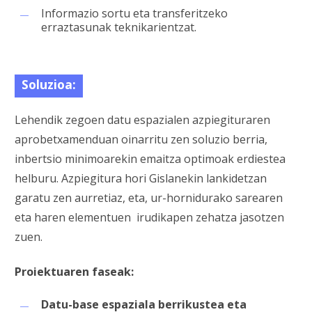
Informazio sortu eta transferitzeko
erraztasunak teknikarientzat.
Soluzioa:
Lehendik zegoen datu espazialen azpiegituraren
aprobetxamenduan oinarritu zen soluzio berria,
inbertsio minimoarekin emaitza optimoak erdiestea
helburu. Azpiegitura hori Gislanekin lankidetzan
garatu zen aurretiaz, eta, ur-hornidurako sarearen
eta haren elementuen irudikapen zehatza jasotzen
zuen.
Proiektuaren faseak:
Datu-base espaziala berrikustea eta