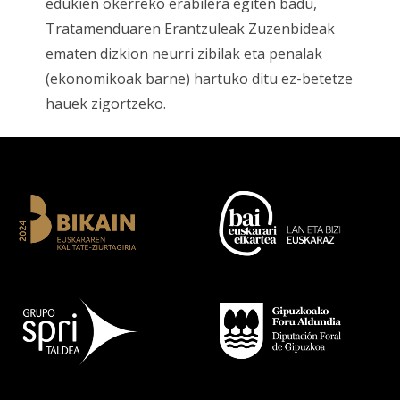
edukien okerreko erabilera egiten badu,
Tratamenduaren Erantzuleak Zuzenbideak
ematen dizkion neurri zibilak eta penalak
(ekonomikoak barne) hartuko ditu ez-betetze
hauek zigortzeko.