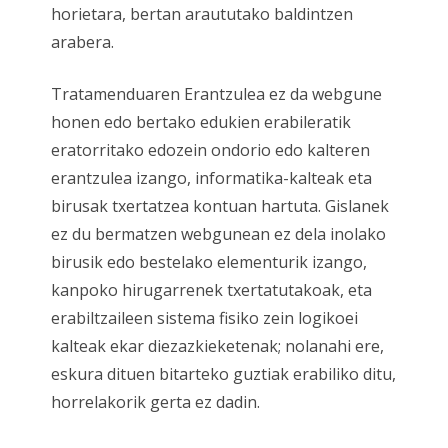
horietara, bertan araututako baldintzen
arabera.
Tratamenduaren Erantzulea ez da webgune
honen edo bertako edukien erabileratik
eratorritako edozein ondorio edo kalteren
erantzulea izango, informatika-kalteak eta
birusak txertatzea kontuan hartuta. Gislanek
ez du bermatzen webgunean ez dela inolako
birusik edo bestelako elementurik izango,
kanpoko hirugarrenek txertatutakoak, eta
erabiltzaileen sistema fisiko zein logikoei
kalteak ekar diezazkieketenak; nolanahi ere,
eskura dituen bitarteko guztiak erabiliko ditu,
horrelakorik gerta ez dadin.