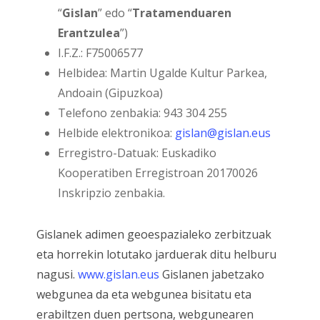
“
Gislan
” edo “
Tratamenduaren
Erantzulea
”)
I.F.Z.: F75006577
Helbidea:
Martin Ugalde Kultur Parkea,
Andoain
(Gipuzkoa)
Telefono zenbakia:
943 304 255
Helbide elektronikoa:
gislan@gislan.eus
Erregistro-Datuak: Euskadiko
Kooperatiben Erregistroan 20170026
Inskripzio zenbakia.
Gislanek adimen geoespazialeko zerbitzuak
eta horrekin lotutako jarduerak ditu helburu
nagusi.
www.gislan.eus
Gislanen jabetzako
webgunea da eta webgunea bisitatu eta
erabiltzen duen pertsona, webgunearen