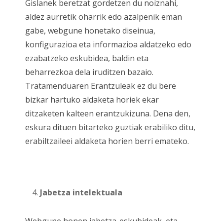
Gislanek beretzat gordetzen du noiznahi,
aldez aurretik oharrik edo azalpenik eman
gabe, webgune honetako diseinua,
konfigurazioa eta informazioa aldatzeko edo
ezabatzeko eskubidea, baldin eta
beharrezkoa dela iruditzen bazaio.
Tratamenduaren Erantzuleak ez du bere
bizkar hartuko aldaketa horiek ekar
ditzaketen kalteen erantzukizuna. Dena den,
eskura dituen bitarteko guztiak erabiliko ditu,
erabiltzaileei aldaketa horien berri emateko.
Jabetza intelektuala