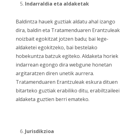
Indarraldia eta aldaketak
Baldintza hauek guztiak aldatu ahal izango
dira, baldin eta Tratamenduaren Erantzuleak
noizbait egokitzat jotzen badu; bai lege-
aldaketei egokitzeko, bai bestelako
hobekuntza batzuk egiteko. Aldaketa horiek
indarrean egongo dira webgune honetan
argitaratzen diren unetik aurrera.
Tratamenduaren Erantzuleak eskura dituen
bitarteko guztiak erabiliko ditu, erabiltzaileei
aldaketa guztien berri emateko.
Jurisdikzioa