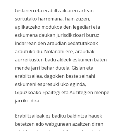
Gislanen eta erabiltzailearen artean
sortutako harremana, hain zuzen,
aplikatzeko modukoa den legediari eta
eskumena daukan jurisdikzioari buruz
indarrean den araudian xedatutakoak
arautuko du. Nolanahi ere, araudiak
aurreikusten badu aldeek eskumen baten
mende jarri behar dutela, Gislan eta
erabiltzailea, dagokien beste zeinahi
eskumeni espresuki uko eginda,
Gipuzkoako Epaitegi eta Auzitegien menpe
jarriko dira.
Erabiltzaileak ez baditu baldintza hauek
betetzen edo webgunean azaltzen diren