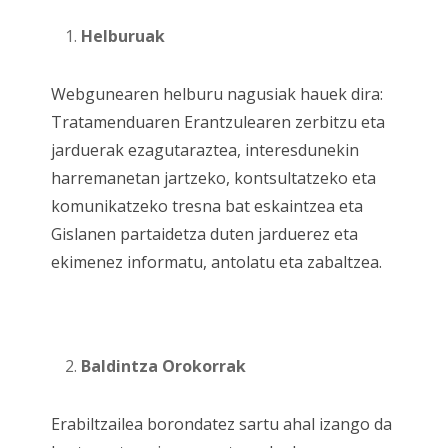
Helburuak
Webgunearen helburu nagusiak hauek dira:
Tratamenduaren Erantzulearen zerbitzu eta
jarduerak ezagutaraztea, interesdunekin
harremanetan jartzeko, kontsultatzeko eta
komunikatzeko tresna bat eskaintzea eta
Gislanen partaidetza duten jarduerez eta
ekimenez informatu, antolatu eta zabaltzea.
Baldintza Orokorrak
Erabiltzailea borondatez sartu ahal izango da