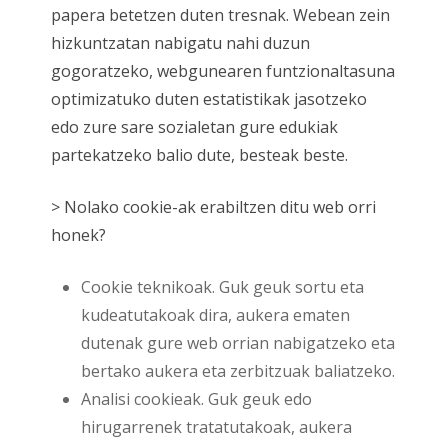
papera betetzen duten tresnak. Webean zein
hizkuntzatan nabigatu nahi duzun
gogoratzeko, webgunearen funtzionaltasuna
optimizatuko duten estatistikak jasotzeko
edo zure sare sozialetan gure edukiak
partekatzeko balio dute, besteak beste.
> Nolako cookie-ak erabiltzen ditu web orri
honek?
Cookie teknikoak. Guk geuk sortu eta
kudeatutakoak dira, aukera ematen
dutenak gure web orrian nabigatzeko eta
bertako aukera eta zerbitzuak baliatzeko.
Analisi cookieak. Guk geuk edo
hirugarrenek tratatutakoak, aukera