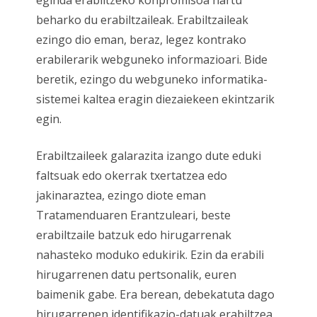
eginda erabiltzeko konpromisoa hartu
beharko du erabiltzaileak. Erabiltzaileak
ezingo dio eman, beraz, legez kontrako
erabilerarik webguneko informazioari. Bide
beretik, ezingo du webguneko informatika-
sistemei kaltea eragin diezaiekeen ekintzarik
egin.
Erabiltzaileek galarazita izango dute eduki
faltsuak edo okerrak txertatzea edo
jakinaraztea, ezingo diote eman
Tratamenduaren Erantzuleari, beste
erabiltzaile batzuk edo hirugarrenak
nahasteko moduko edukirik. Ezin da erabili
hirugarrenen datu pertsonalik, euren
baimenik gabe. Era berean, debekatuta dago
hirugarrenen identifikazio-datuak erabiltzea,