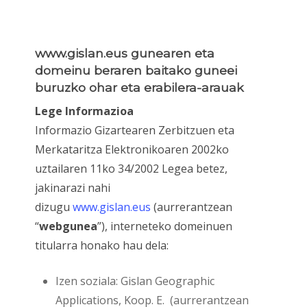
www.gislan.eus gunearen eta
domeinu beraren baitako guneei
buruzko ohar eta erabilera-arauak
Lege Informazioa
Informazio Gizartearen Zerbitzuen eta
Merkataritza Elektronikoaren 2002ko
uztailaren 11ko 34/2002 Legea betez,
jakinarazi nahi
dizugu
www.gislan.eus
(aurrerantzean
“
webgunea
”), interneteko domeinuen
titularra honako hau dela:
Izen soziala: Gislan Geographic
Applications, Koop. E. (aurrerantzean