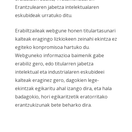
Erantzulearen jabetza intelektualaren
eskubideak urratuko ditu.
Erabiltzaileak webgune honen titulartasunari
kalteak eragingo lizkiokeen zeinahi ekintza ez
egiteko konpromisoa hartuko du.
Webguneko informazioa baimenik gabe
erabiliz gero, edo titularren jabetza
intelektual eta industrialaren eskubideei
kalteak eraginez gero, dagokien lege-
ekintzak egikaritu ahal izango dira, eta hala
badagokio, hori egikaritzetik eratorritako
erantzukizunak bete beharko dira.