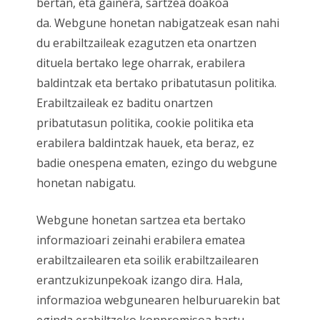
bertan, eta gainera, sartzea doakoa
da. Webgune honetan nabigatzeak esan nahi
du erabiltzaileak ezagutzen eta onartzen
dituela bertako lege oharrak, erabilera
baldintzak eta bertako pribatutasun politika.
Erabiltzaileak ez baditu onartzen
pribatutasun politika, cookie politika eta
erabilera baldintzak hauek, eta beraz, ez
badie onespena ematen, ezingo du webgune
honetan nabigatu.
Webgune honetan sartzea eta bertako
informazioari zeinahi erabilera ematea
erabiltzailearen eta soilik erabiltzailearen
erantzukizunpekoak izango dira. Hala,
informazioa webgunearen helburuarekin bat