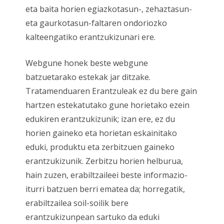
eta baita horien egiazkotasun-, zehaztasun-
eta gaurkotasun-faltaren ondoriozko
kalteengatiko erantzukizunari ere.
Webgune honek beste webgune
batzuetarako estekak jar ditzake.
Tratamenduaren Erantzuleak ez du bere gain
hartzen estekatutako gune horietako ezein
edukiren erantzukizunik; izan ere, ez du
horien gaineko eta horietan eskainitako
eduki, produktu eta zerbitzuen gaineko
erantzukizunik. Zerbitzu horien helburua,
hain zuzen, erabiltzaileei beste informazio-
iturri batzuen berri ematea da; horregatik,
erabiltzailea soil-soilik bere
erantzukizunpean sartuko da eduki