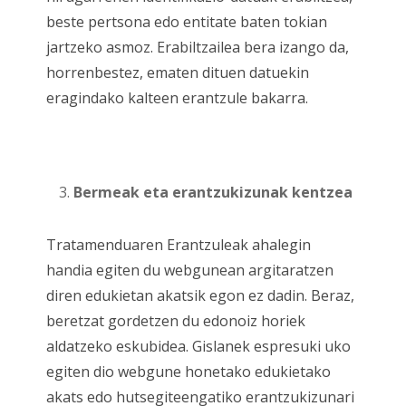
beste pertsona edo entitate baten tokian
jartzeko asmoz. Erabiltzailea bera izango da,
horrenbestez, ematen dituen datuekin
eragindako kalteen erantzule bakarra.
Bermeak eta erantzukizunak kentzea
Tratamenduaren Erantzuleak ahalegin
handia egiten du webgunean argitaratzen
diren edukietan akatsik egon ez dadin. Beraz,
beretzat gordetzen du edonoiz horiek
aldatzeko eskubidea. Gislanek espresuki uko
egiten dio webgune honetako edukietako
akats edo hutsegiteengatiko erantzukizunari