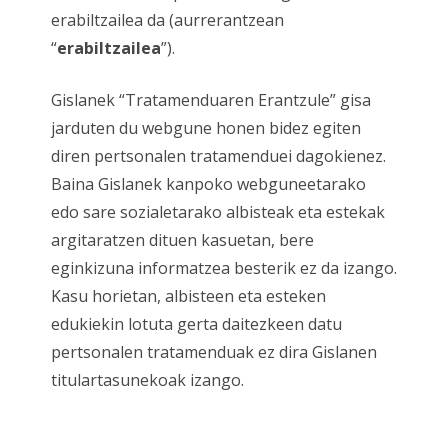
erabiltzailea da (aurrerantzean
“
erabiltzailea
”).
Gislanek “Tratamenduaren Erantzule” gisa
jarduten du webgune honen bidez egiten
diren pertsonalen tratamenduei dagokienez.
Baina Gislanek kanpoko webguneetarako
edo sare sozialetarako albisteak eta estekak
argitaratzen dituen kasuetan, bere
eginkizuna informatzea besterik ez da izango.
Kasu horietan, albisteen eta esteken
edukiekin lotuta gerta daitezkeen datu
pertsonalen tratamenduak ez dira Gislanen
titulartasunekoak izango.