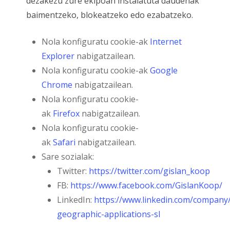
dezakezu zure ekipoan instalatuta daudenak
baimentzeko, blokeatzeko edo ezabatzeko.
Nola konfiguratu cookie-ak
Internet
Explorer
nabigatzailean.
Nola konfiguratu cookie-ak
Google
Chrome
nabigatzailean.
Nola konfiguratu cookie-
ak
Firefox
nabigatzailean.
Nola konfiguratu cookie-
ak
Safari
nabigatzailean.
Sare sozialak:
Twitter:
https://twitter.com/gislan_koop
FB:
https://www.facebook.com/GislanKoop/
LinkedIn:
https://www.linkedin.com/company/
geographic-applications-sl