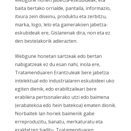
Webgune honen jabetza-eskubideak, eta
baita bertako orrialde, pantaila, informazio,
itxura zein diseinu, produktu eta zerbitzu,
marka, logo, lelo eta gainerakoen jabetza-
eskubideak ere, Gislanenak dira, non eta ez
den bestelakorik adierazten.
Webgune honetan sartzeak edo bertan
nabigatzeak ez du esan nahi, inola ere,
Tratamenduaren Erantzuleak bere jabetza
intelektual edo industrialaren eskubideei uko
egiten dienik, edo erabiltzaileari bere
erabilera pertsonalerako utzi edo baimena
(erabatekoa edo hein batekoa) ematen dionik.
Norbaitek lan horiek baimenik gabe
erreproduzitu, banatu, merkaturatu eta
eraldatzen baditu, Tratamenduaren