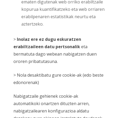
ematen digutenak web orriko erabiltzaile
kopurua kuantifikatzeko eta web orriaren
erabilpenaren estatistikak neurtu eta
aztertzeko.
>
Inolaz ere ez dugu eskuratzen
erabiltzaileen datu pertsonalik
eta
bermatuta dago webean nabigatzen duen
ororen pribatutasuna.
> Nola desaktibatu gure cookie-ak (edo beste
edonorenak)
Nabigatzaile gehienek cookie-ak
automatikoki onartzen dituzten arren,
nabigatzailearen konfigurazioa aldatu